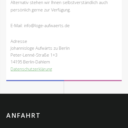
Alternativ stehen wir Ihnen selbstverständlich auch
persönlich gerne zur Verfügung.
E-Mail: info@loge-aufwaerts.de
Adresse
Johannisloge Aufwärts zu Berlin
Peter-Lenné-Straße 1+3
14195 Berlin-Dahlem
Datenschutzerklärung
ANFAHRT